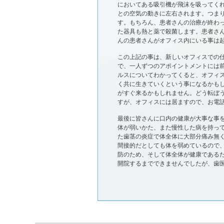
においてある吸引機が飛沫を吸ってく
との空気の動きに左右されます。つま
す。もちろん、患者さんの治療が終わ
た器具も熱と薬で殺菌します。患者さ
んの患者さんがオフィス内にいる事は
この上記の事は、新しいオフィスでの
で、一人ずつのアポイントメントには
ルスについてわかってくると、オフィ
く共に生きていくという事になるかも
がすぐ来るかもしれません。どう転ぼう
すが、オフィスには居ますので、お電
最後に皆さんに口内の健康が大事な事
体が弱いかた、また慢性した病を持っ
た歯茎の炎症で体全体に大部分痛み無
間接的だとしても体を弱めているので
防のため、そして体全体が健康である
開院するまでできませんでしたが、歯