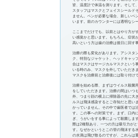
皆、温度計で体温を測ります。そして
スタッフはマスクとフェイスシールド
ません。ペンが必要な場合、新しいペ
います。前のカウンターには透明なシ
ここまでだけでも、以前とはやり方が
い感覚かと思います。もちろん、症状
高いという方は歯の治療は後日に回す
治療の際も変化があります。アシスタン
ク、特別なジャケット、ヘッドキャッ
合はマスクはサージカルマスクという
いる時のみ、マスクを外していただき
マスクを治療前と治療後には取り付け
治療を始める際、まずはウイルス殺菌
をしていただきます。治療の間はいつ
外、つまり顔の横上に掃除器の先に大
ルスは飛沫感染するとご存知だと思い
かっていません。その中で歯医者では
す。この事への対策です。まず、口内
ぎ、うがいをする事によって殺菌しま
際は2種類あり、一つの方は吸引力が
す。なぜかというとこの管の飛沫する
の水滴は飛び散るのですが、これらは