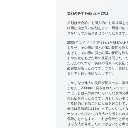
笑顔の科学 February 2011
笑顔は社会的にも個人的にも幸福感を
綺麗な歯は良い笑顔をより一層魅力的
タをいくつか紹介させていただきます
2005年にイギリスで行われた研究が
を見せ、その際の脳と心臓の反応を測
あげて、その際の脳と心臓の反応を測
トやお金をあげた時の反応は同じだった
だったのですが、笑顔の写真への反応
必要性があったのです。つまり、笑顔
るとても良い表情なわけです。
しかしなぜ他人の笑顔が周りの人に幸
ません。2000年に発表されたスウェー
つぱっと他人の顔のいろいろな表情の
の反応を測ったのです。おもしろい事
する筋肉が表情ごとに反応を起こしてい
表情は意識的にはわかっていないはず
ーションのひとつの方法だと考えられ
危険なものをすぐにこれは危険だと伝
せる方法が発達したのではないかと考