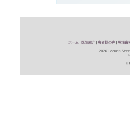
ホーム
|
医院紹介
|
患者様の声
|
馬場歯
20261 Acacia Stre
T
© 