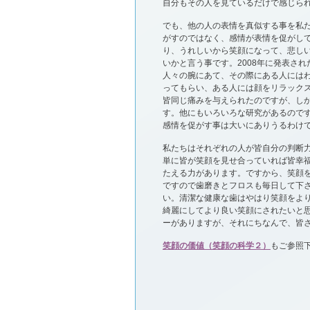
自分もその人を見ているだけで感じら
でも、他の人の表情を真似する事を私
がすのではなく、感情が表情を促がし
り、うれしいから笑顔になって、悲し
いかと言う事です。2008年に発表さ
人々の腕にあて、その際にある人には
ってもらい、ある人には顔をリラック
皆同じ痛みを与えられたのですが、し
す。他にもいろいろな研究があるので
感情を促がす事は大いにありうるわけ
私たちはそれぞれの人が皆自分の判断
単に皆が笑顔を見せ合っていれば皆幸
たえる力があります。ですから、笑顔
ですので歯磨きとフロスも毎日して下
い。清潔な健康な歯はやはり笑顔をより
綺麗にしてより良い笑顔にされたいと
ーがありますが、それにちなんで、皆
笑顔の価値（笑顔の科学２）
もご参照